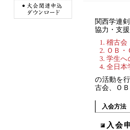
関西学連剣
協力・支
稽古会
ＯＢ・
学生へ
全日本
の活動を
古会、Ｏ
入会方法
入会