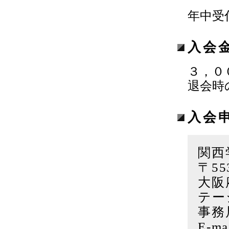
年中受
入会
３，０
退会時
入会
関西
〒55
大阪
テー
事務
E-ma